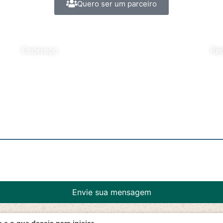
Quero ser um parceiro
Endereço
Red
Estrada Sete Copas, S/N
Sete Copas
CEP: 19015-970
Presidente Prudente - SP
e conosco
Envie sua mensagem