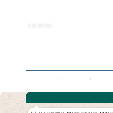
Atendimento
(18) 3199-3730
(18) 99723-2017
compras@aguasantaines.com.br
Segunda - Sexta: 7h - 17h
Onde estamos
Fale consco
Trabalh