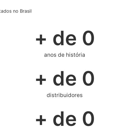
tados no Brasil
+ de 
0
anos de história
+ de 
0
distribuidores
+ de 
0